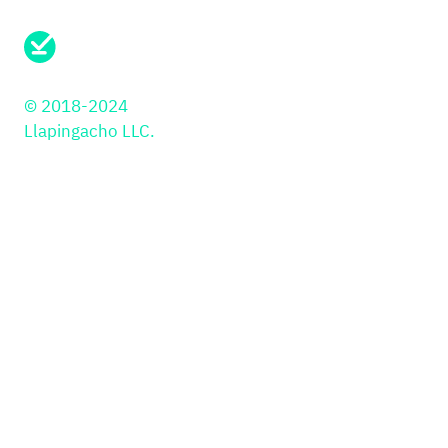
¿Necesitas soporte?
Envíanos un mensaje aqui
© 2018-2024
Llapingacho LLC.
Soluciones
PayIns
Industrias
API
Retail
Librería JS
Educación
Botón de Pago
PSP
Plugins
Gaming y Gambling
Kajita