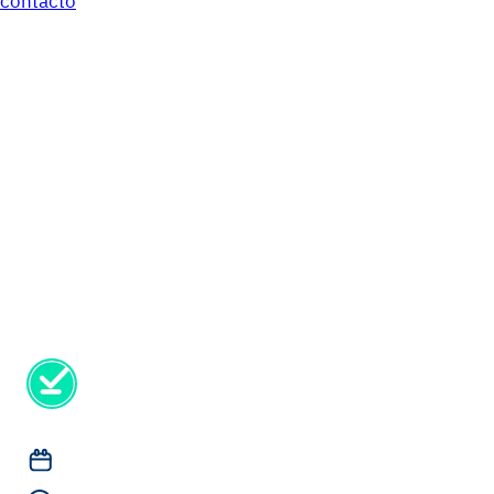
contacto
Certifikado: la
plataforma que hizo que
la expedición de
documentos digitales
pasara de días a
minutos.
Kushki
Kushki
mayo 03, 2023