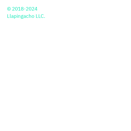
© 2018-2024
Llapingacho LLC.
Soluciones
PayIns
Industrias
API
Retail
Librería JS
Educación
Botón de Pago
PSP
Plugins
Gaming y Gambling
Kajita
Smartlink
Pagos Presenciales
PayOuts