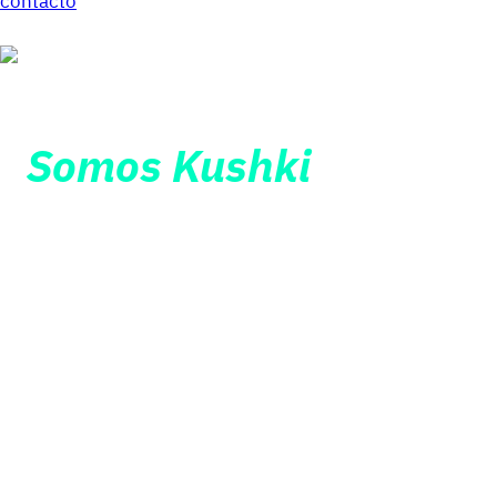
contacto
Somos Kushki
La integración de
pagos regionales ideal
para PSP en LATAM
Al ser adquirentes regionales, ayudamos a las
grandes empresas PSP de Latinoamérica a reducir
costos y a solucionar la complejidad de sus
transacciones.