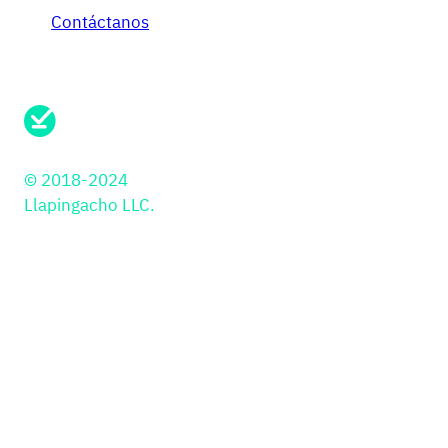
Contáctanos
¿Necesitas soporte?
Envíanos un mensaje aqui
© 2018-2024
Llapingacho LLC.
Soluciones
PayIns
Industrias
API
Retail
Librería JS
Educación
Botón de Pago
PSP