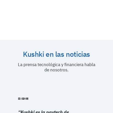
Reembolsos totales y parciales.
99.9% de Uptime.
*Pagos físicos disponibles únicamente en México y
Chile.
Kushki en las noticias
La prensa tecnológica y financiera habla
de nosotros.
“Kushki es la paytech de