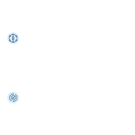
Reducción en los tiempos de operación
Buscamos una
solución
que te permita poder
conciliar, reembolsar y transferir datos,
entre
otros en tiempos óptimos.
Ofrece más opciones de pago
Acepta tarjetas de crédito y débito, transferencias
bancarias y efectivo; además de pagos físicos* y
terminales de alta gama con múltiples beneficios
para tus clientes; como MSI, pagos QR, vales de
despensa y más.
Conoce más aquí.
Plataforma de pagos 360°
Tokenización.
Pagos con un clic, por demanda y recurrentes.