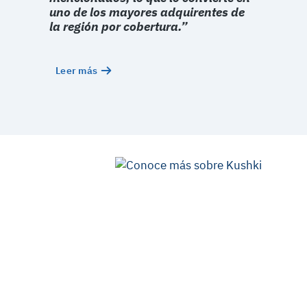
uno de los mayores adquirentes de
la región por cobertura.”
Leer más
Nos
encargamos
de tus pagos
para que tú
puedas
enfocarte en
tu negocio.