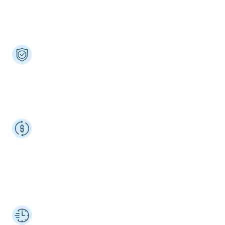
Características que ofrece Kushki, a
tus clientes
Seguridad
La seguridad que tu negocio y clientes merecen.
Conoce todas nuestras
herramientas antifraude
aquí.
Gestión en contracargos
Kushki es un
proveedor
que te proporciona un
proceso ágil y rápido
para la disputa de
contracargos. Además del
monitoreo
de los
mismos.