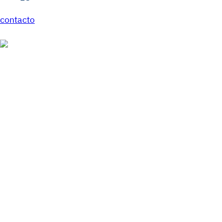
contacto
¿Te interesan l
Escribamos jun
nueva historia 