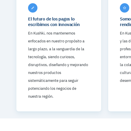
El futuro de los pagos lo
Somos
escribimos con innovación
rendi
En Kushki, nos mantenemos
En Kus
enfocados en nuestro propósito a
y las 
largo plazo, a la vanguardia de la
profes
tecnología, siendo curiosos,
entorn
disruptivos, diseñando y mejorando
la col
nuestros productos
cultur
sistemáticamente para seguir
desem
potenciando los negocios de
nuestra región.