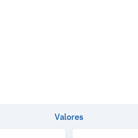
ue, con nuestro talento,
de las más innovadoras en
Valores