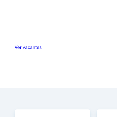
pagos.
Latinoamérica nos une y Kushki nos reúne para q
alcemos el nombre de nuestra región como una 
tecnología en pagos digitales.
Ver vacantes